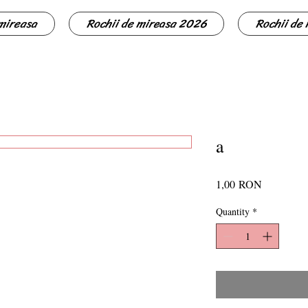
 mireasa
Rochii de mireasa 2026
Rochii de
a
Price
1,00 RON
Quantity
*