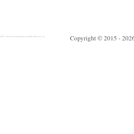
Copyright © 2015 - 2026 
 rochie de mireasa preturi accesibile ieftine mici noi