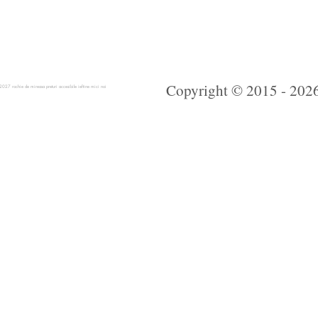
Copyright © 2015 - 2026 
 rochie de mireasa preturi accesibile ieftine mici noi