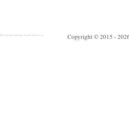
Copyright © 2015 - 2026 
 rochie de mireasa preturi accesibile ieftine mici noi