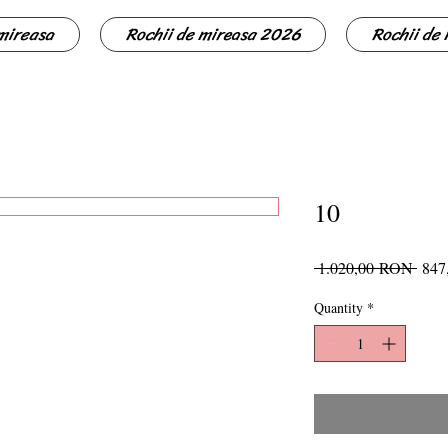
 mireasa
Rochii de mireasa 2026
Rochii de
10
Regu
 1.020,00 RON 
847
Price
Quantity
*