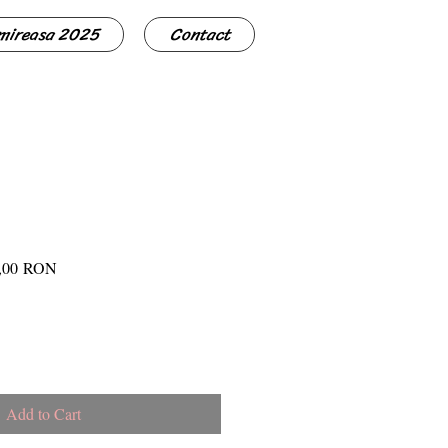
 mireasa 2025
Contact
lar
Sale
,00 RON
Price
Add to Cart