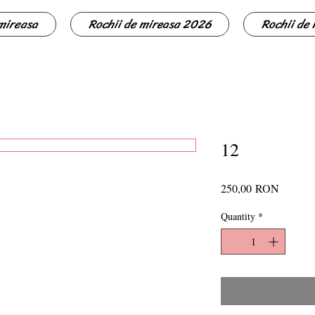
 mireasa
Rochii de mireasa 2026
Rochii de
12
Price
250,00 RON
Quantity
*