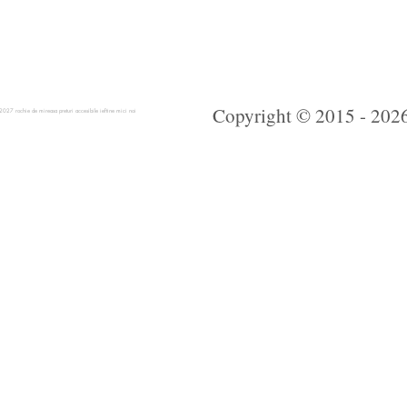
Copyright © 2015 - 2026 
 rochie de mireasa preturi accesibile ieftine mici noi