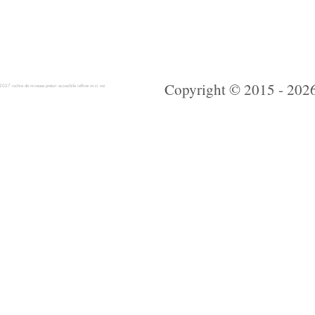
Copyright © 2015 - 2026 
 rochie de mireasa preturi accesibile ieftine mici noi