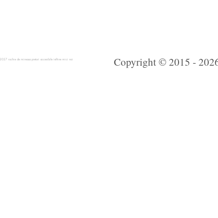
Copyright © 2015 - 2026 
 rochie de mireasa preturi accesibile ieftine mici noi