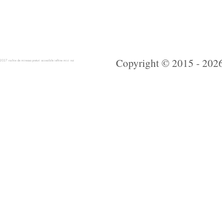
Copyright © 2015 - 2026 
 rochie de mireasa preturi accesibile ieftine mici noi