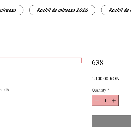
 mireasa
Rochii de mireasa 2026
Rochii de
638
Price
1.100,00 RON
e: alb
Quantity
*