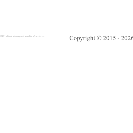
Copyright © 2015 - 2026 
 rochie de mireasa preturi accesibile ieftine mici noi