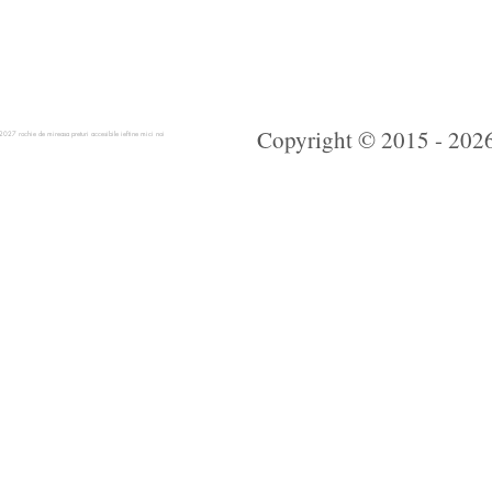
Copyright © 2015 - 2026 
 rochie de mireasa preturi accesibile ieftine mici noi