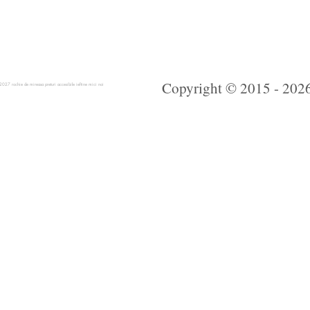
Copyright © 2015 - 2026 
 rochie de mireasa preturi accesibile ieftine mici noi