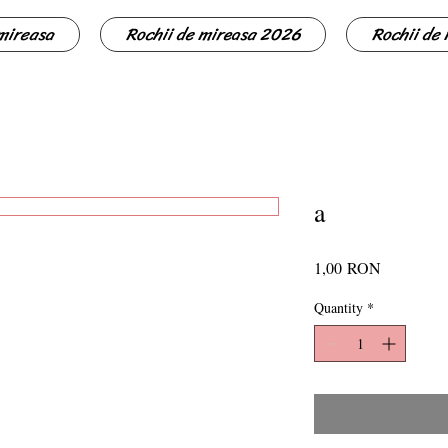
 mireasa
Rochii de mireasa 2026
Rochii de
a
Price
1,00 RON
Quantity
*