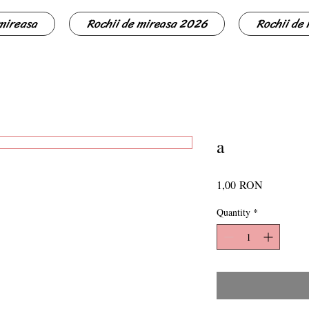
 mireasa
Rochii de mireasa 2026
Rochii de
a
Price
1,00 RON
Quantity
*