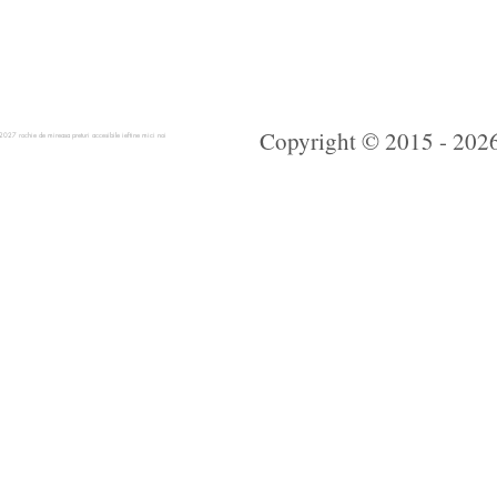
Copyright © 2015 - 2026 
 rochie de mireasa preturi accesibile ieftine mici noi