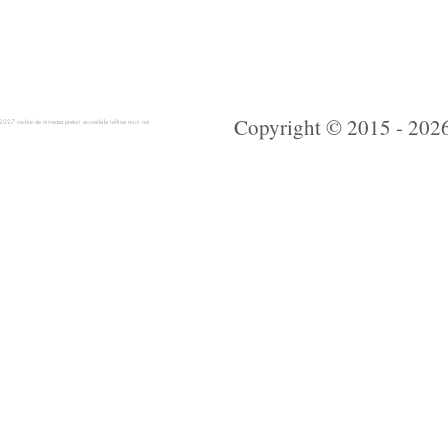
Copyright © 2015 - 2026 
 rochie de mireasa preturi accesibile ieftine mici noi