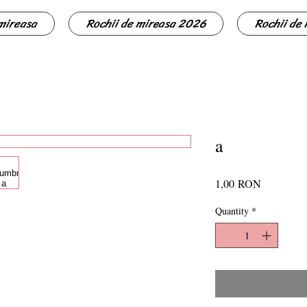
 mireasa
Rochii de mireasa 2026
Rochii de
a
Price
1,00 RON
Quantity
*