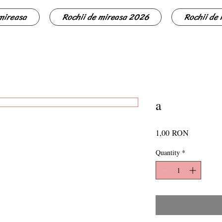
 mireasa
Rochii de mireasa 2026
Rochii de
a
Price
1,00 RON
Quantity
*