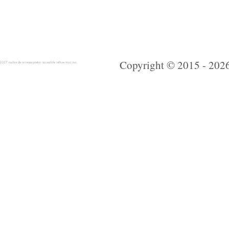
Copyright © 2015 - 2026 
 rochie de mireasa preturi accesibile ieftine mici noi