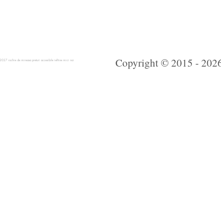
Copyright © 2015 - 2026 
 rochie de mireasa preturi accesibile ieftine mici noi