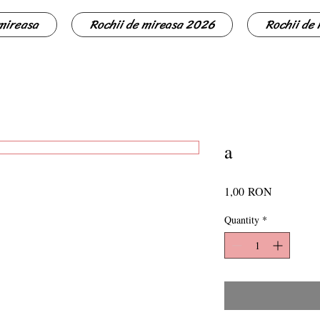
 mireasa
Rochii de mireasa 2026
Rochii de
a
Price
1,00 RON
Quantity
*