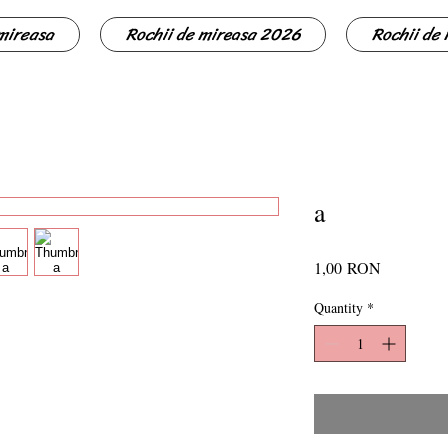
 mireasa
Rochii de mireasa 2026
Rochii de
a
Price
1,00 RON
Quantity
*