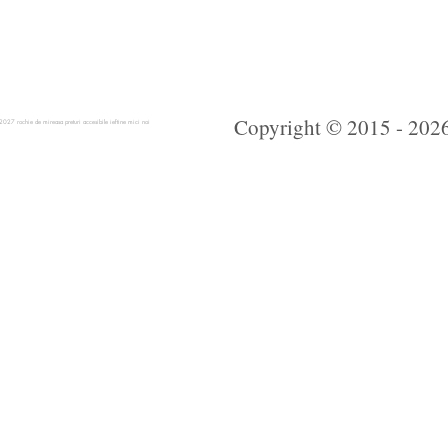
Copyright © 2015 - 2026 
 rochie de mireasa preturi accesibile ieftine mici noi