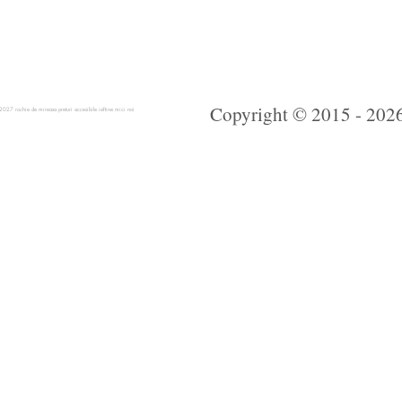
Copyright © 2015 - 2026 
 rochie de mireasa preturi accesibile ieftine mici noi