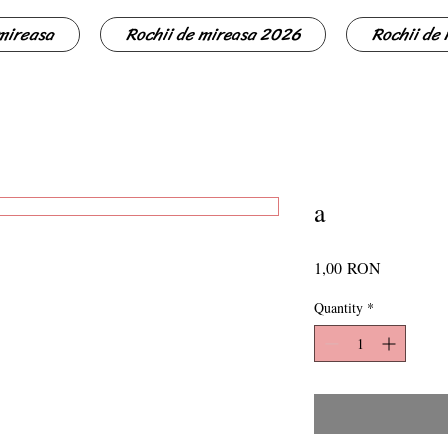
 mireasa
Rochii de mireasa 2026
Rochii de
a
Price
1,00 RON
Quantity
*