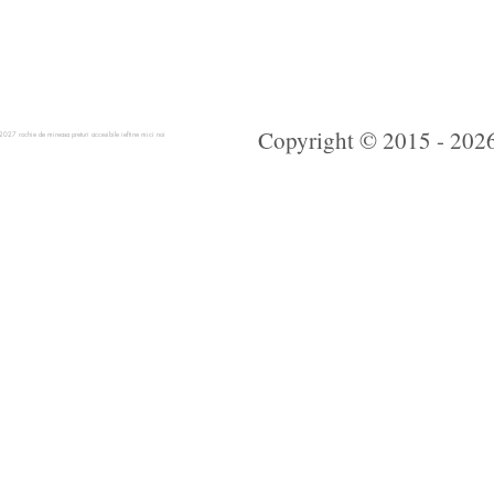
Copyright © 2015 - 2026 
 rochie de mireasa preturi accesibile ieftine mici noi