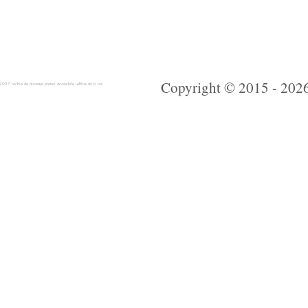
Copyright © 2015 - 2026 
 rochie de mireasa preturi accesibile ieftine mici noi