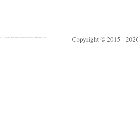
Copyright © 2015 - 2026 
 rochie de mireasa preturi accesibile ieftine mici noi