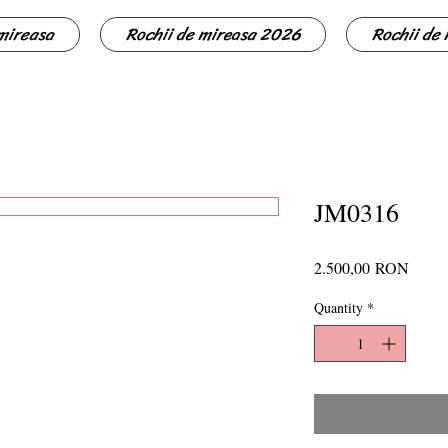
 mireasa
Rochii de mireasa 2026
Rochii de
JM0316
Price
2.500,00 RON
Quantity
*