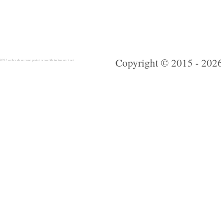
Copyright © 2015 - 2026 
 rochie de mireasa preturi accesibile ieftine mici noi