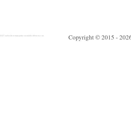
Copyright © 2015 - 2026 
 rochie de mireasa preturi accesibile ieftine mici noi