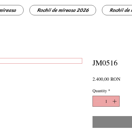
 mireasa
Rochii de mireasa 2026
Rochii de
JM0516
Price
2.400,00 RON
Quantity
*