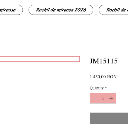
 mireasa
Rochii de mireasa 2026
Rochii de
JM15115
Price
1.450,00 RON
Quantity
*