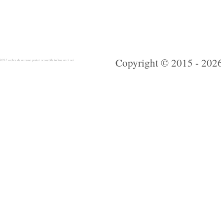
Copyright © 2015 - 2026 
 rochie de mireasa preturi accesibile ieftine mici noi