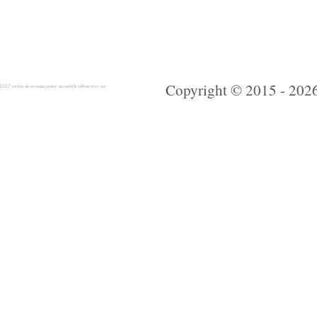
Copyright © 2015 - 2026 
 rochie de mireasa preturi accesibile ieftine mici noi