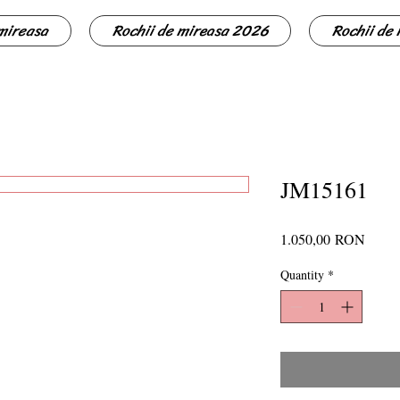
 mireasa
Rochii de mireasa 2026
Rochii de
JM15161
Price
1.050,00 RON
Quantity
*