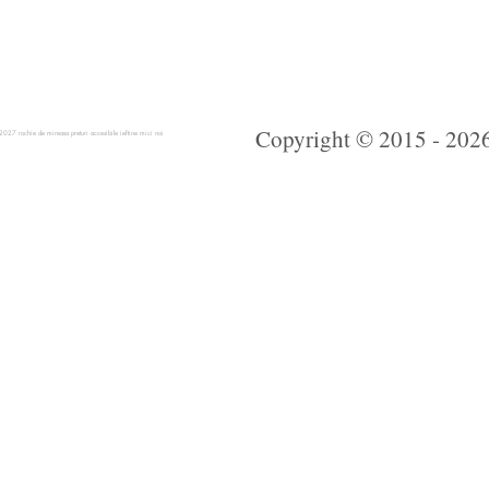
Copyright © 2015 - 2026 
 rochie de mireasa preturi accesibile ieftine mici noi