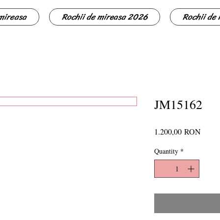
 mireasa
Rochii de mireasa 2026
Rochii de
JM15162
Price
1.200,00 RON
Quantity
*