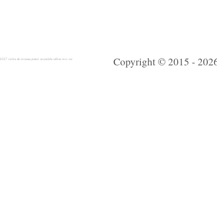
Copyright © 2015 - 2026 
 rochie de mireasa preturi accesibile ieftine mici noi