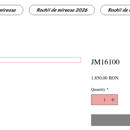
 mireasa
Rochii de mireasa 2026
Rochii de
JM16100
Price
1.850,00 RON
Quantity
*