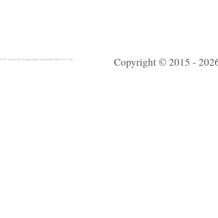
Copyright © 2015 - 2026 
 rochie de mireasa preturi accesibile ieftine mici noi