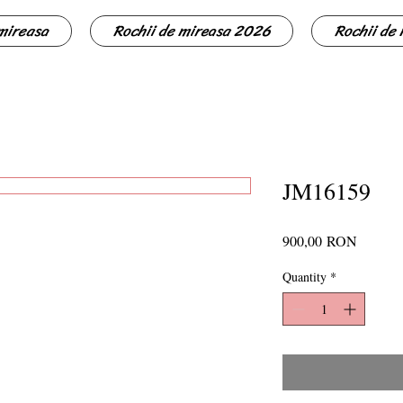
 mireasa
Rochii de mireasa 2026
Rochii de
JM16159
Price
900,00 RON
Quantity
*