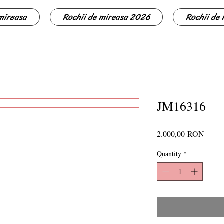
 mireasa
Rochii de mireasa 2026
Rochii de
JM16316
Price
2.000,00 RON
Quantity
*