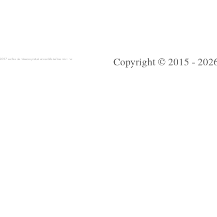
Copyright © 2015 - 2026 
 rochie de mireasa preturi accesibile ieftine mici noi