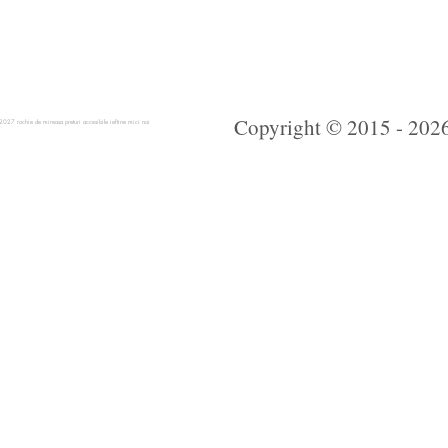
Copyright © 2015 - 2026 
 rochie de mireasa preturi accesibile ieftine mici noi