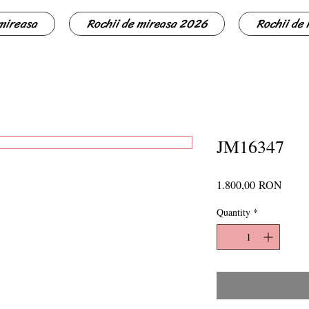
 mireasa
Rochii de mireasa 2026
Rochii de
JM16347
Price
1.800,00 RON
Quantity
*