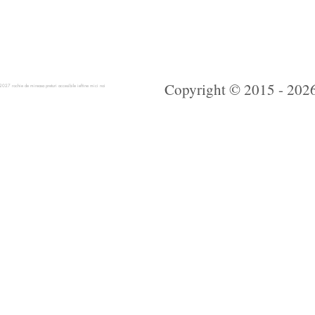
Copyright © 2015 - 2026 
 rochie de mireasa preturi accesibile ieftine mici noi