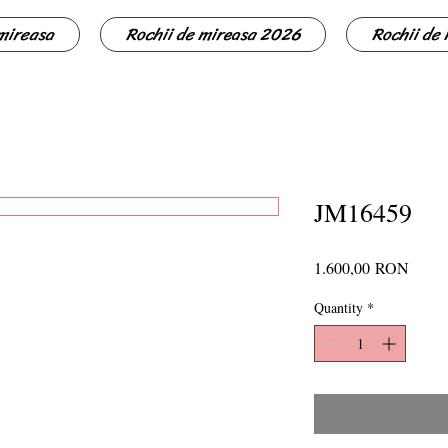
 mireasa
Rochii de mireasa 2026
Rochii de
JM16459
Price
1.600,00 RON
Quantity
*