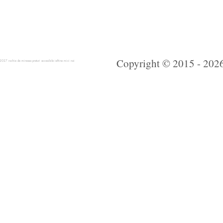
Copyright © 2015 - 2026 
 rochie de mireasa preturi accesibile ieftine mici noi