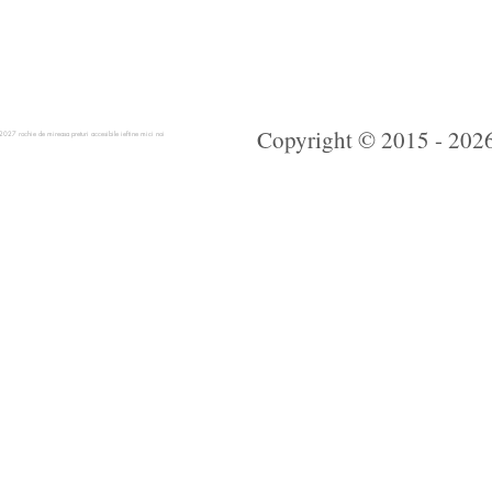
Copyright © 2015 - 2026 
 rochie de mireasa preturi accesibile ieftine mici noi