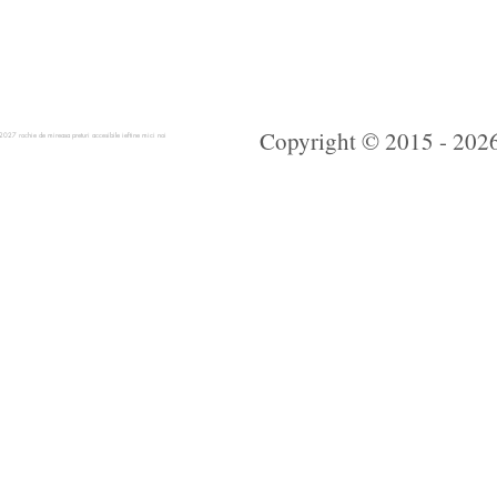
Copyright © 2015 - 2026 
 rochie de mireasa preturi accesibile ieftine mici noi