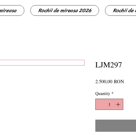
 mireasa
Rochii de mireasa 2026
Rochii de
LJM297
Price
2.500,00 RON
Quantity
*