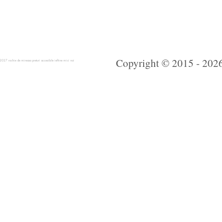
Copyright © 2015 - 2026 
 rochie de mireasa preturi accesibile ieftine mici noi