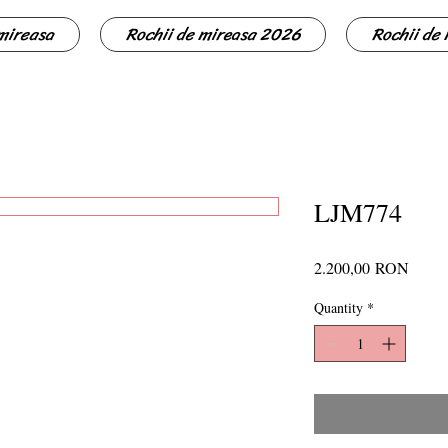
 mireasa
Rochii de mireasa 2026
Rochii de
LJM774
Price
2.200,00 RON
Quantity
*