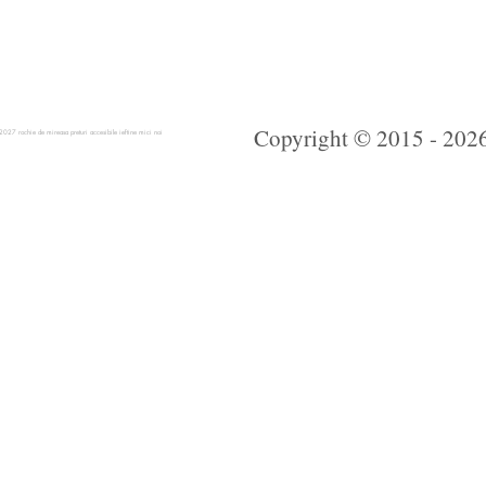
Copyright © 2015 - 2026 
 rochie de mireasa preturi accesibile ieftine mici noi