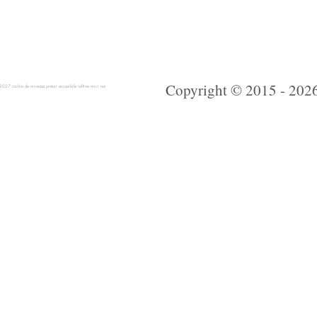
Copyright © 2015 - 2026 
 rochie de mireasa preturi accesibile ieftine mici noi