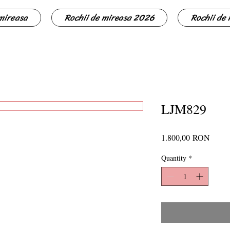
 mireasa
Rochii de mireasa 2026
Rochii de
LJM829
Price
1.800,00 RON
Quantity
*