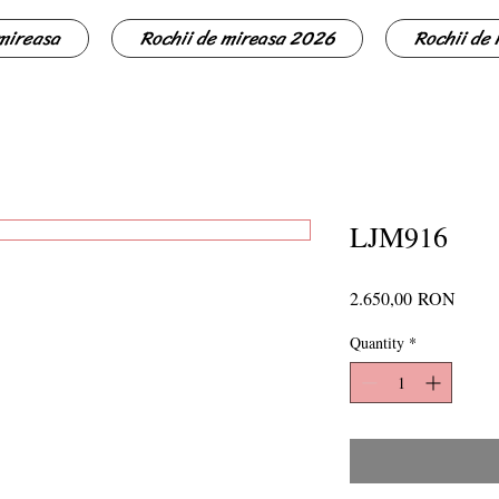
 mireasa
Rochii de mireasa 2026
Rochii de
LJM916
Price
2.650,00 RON
Quantity
*