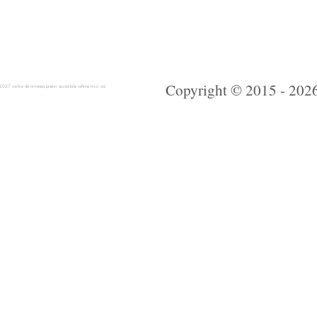
Copyright © 2015 - 2026 
 rochie de mireasa preturi accesibile ieftine mici noi