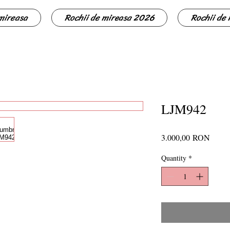
 mireasa
Rochii de mireasa 2026
Rochii de
LJM942
Price
3.000,00 RON
Quantity
*