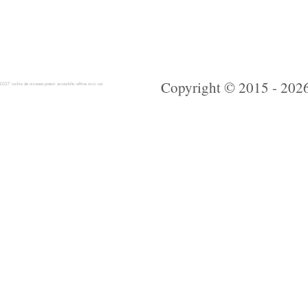
Copyright © 2015 - 2026 
 rochie de mireasa preturi accesibile ieftine mici noi