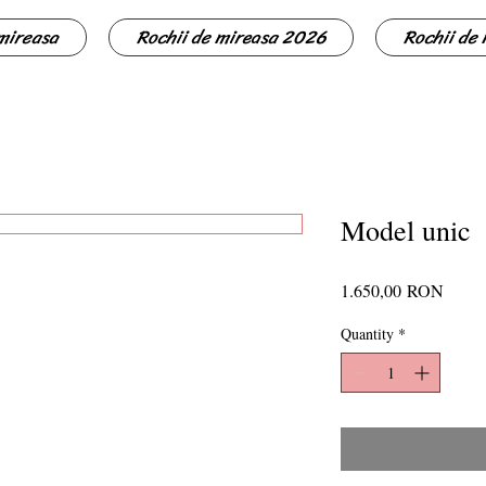
 mireasa
Rochii de mireasa 2026
Rochii de
Model unic
Price
1.650,00 RON
Quantity
*