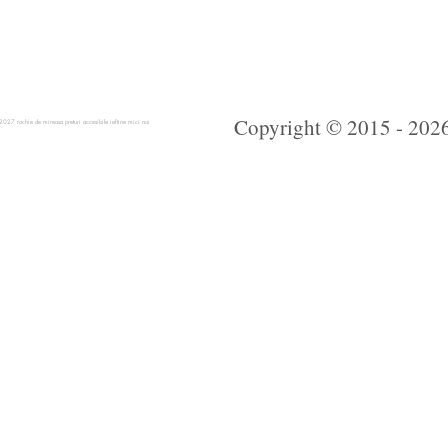
Copyright © 2015 - 2026 
 rochie de mireasa preturi accesibile ieftine mici noi