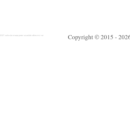
Copyright © 2015 - 2026 
 rochie de mireasa preturi accesibile ieftine mici noi