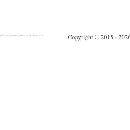
Copyright © 2015 - 2026 
 rochie de mireasa preturi accesibile ieftine mici noi