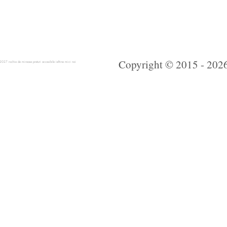
Copyright © 2015 - 2026 
 rochie de mireasa preturi accesibile ieftine mici noi