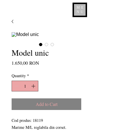
ME
NU
Model unic
Price
1.650,00 RON
Quantity
*
Add to Cart
Cod produs: 18119
Marime M/L reglabila din corset.