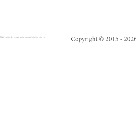
Copyright © 2015 - 2026 
 rochie de mireasa preturi accesibile ieftine mici noi